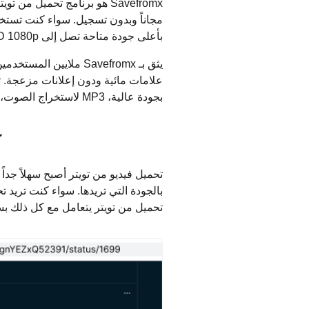
مجاناً وبدون تسجيل. سواء كنت تستخدم
بأعلى جودة متاحة تصل إلى Full HD 1080p و720p بمجرد لصق الرابط والضغط على زر التحميل.
يثق بـ Savefromx ملا
بجودة عالية، MP3 لاستخراج الصوت، أو GIF للصور المتحركة.
ك
تحميل فيديو من تويتر أصبح سهلاً جد
تحميل من تويتر يتعامل مع كل ذلك ب