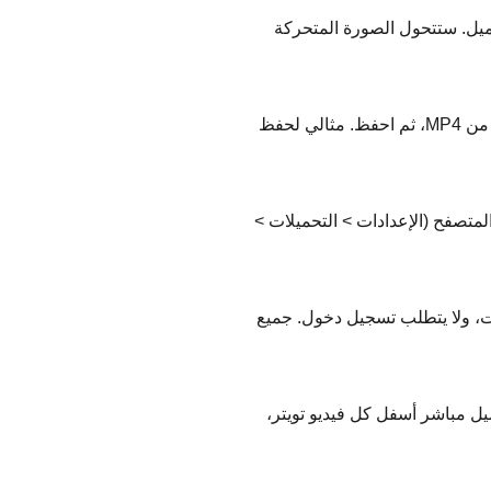
رة المتحركة في برنامج التحميل، اختر صيغة GIF، ثم اضغط تحميل. ستتحول الصورة المتحركة
لاستخراج الصوت من فيديو تويتر وحفظه كـ MP3، الصق رابط الفيديو في Savefromx، اختر صيغة MP3 بدلاً من MP4، ثم احفظ. مثالي لحفظ
لمتصفح (الإعدادات > التحميلات >
ت شخصية، لا يتتبع التحميلات، ولا يتطلب تسجيل دخول. جميع
ق زر تحميل مباشر أسفل كل فيديو تويتر،