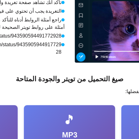
تأكد أنك تشاهد صفحة تغريدة وا
التغريدة يجب أن تحتوي على في
راجع أمثلة الروابط أدناه للتأك
أمثلة على روابط تويتر الصحيحة ل
/status/943590594491772928
nem/status/9435905944917729
28
صيغ التحميل من تويتر والجودة المتاحة
فضلها:
🎵
MP3