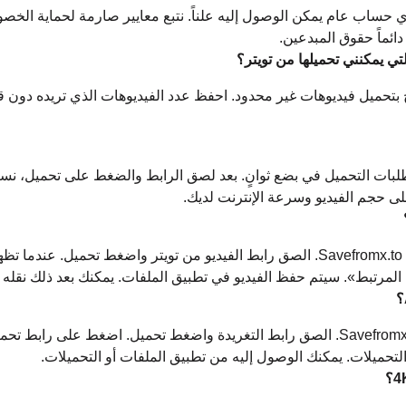
 حساب عام يمكن الوصول إليه علناً. نتبع معايير صارمة لحماية الخصو
ائماً حقوق المبدعين.
ي يمكنني تحميلها من تويتر؟
ح بتحميل فيديوهات غير محدود. احفظ عدد الفيديوهات الذي تريده دون ق
لبات التحميل في بضع ثوانٍ. بعد لصق الرابط والضغط على تحميل، نستدع
لى حجم الفيديو وسرعة الإنترنت لديك.
على iPhone، افتح Safari وانتقل إلى Savefromx.to. الصق رابط الفيديو من تويتر واضغ
تحميلات. يمكنك الوصول إليه من تطبيق الملفات أو التحميلات.