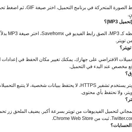
لتحميل من تويتر صور GIF، الصق رابط الصو
ٍ.
ل MP3)؟
 تويتر.
تويتر؟
تحميلات الافتراضي على جهازك. يمكنك تغيير مكان الحفظ في إعدادات ا
وقع مخصص عند البدء في التحميل.
وق؟
نعم، آمن 100%. برنامج تحميل من تويتر يستخدم تشفير HTTPS، لا يحتفظ ببيانا
يتر، ولا نحتفظ بأي محتوى.
تر؟
! احصل على ملحق Savefromx المجاني لتحميل الفيديوهات من تويتر بسرعة أكبر. يضيف الملح
الحسابات؟