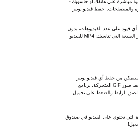
 استخداماً، يتيح لك حفظ الفيديوهات وصور GIF والملفات الصوتية مباشرة على هاتفك أو حاسوبك -
زة والمتصفحات. احفظ فيديو تويتر
 دون أي قيود على عدد الفيديوهات، بدون
علامات مائية ودون إعلانات مزعجة. تتم معالجة طلبك فوراً وتحصل على رابط التحميل في غضون ثوانٍ. اختر الصيغة التي تناسبك: MP4 للفيديو
ستتمكن من حفظ أي فيديو تويتر
بالجودة التي تريدها. سواء كنت تريد تحميل فيديو من تويتر على شكل MP4 أو استخراج الصوت كـ MP3 أو حفظ صور GIF المتحركة، برنامج
ى لصق الرابط والضغط على تحميل.
 التي تحتوي على الفيديو في صندوق