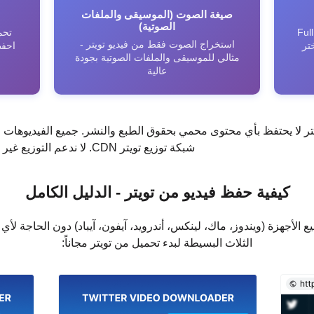
صيغة الصوت (الموسيقى والملفات
الصوتية)
Full HD،
استخراج الصوت فقط من فيديو تويتر -
Standar - اختر
احفظ
مثالي للموسيقى والملفات الصوتية بجودة
عالية
تر لا يحتفظ بأي محتوى محمي بحقوق الطبع والنشر. جميع الفيديوهات 
شبكة توزيع تويتر CDN. لا ندعم التوزيع غير المرخص أو الملكية الفكرية المنتهكة.
كيفية حفظ فيديو من تويتر - الدليل الكامل
الأجهزة (ويندوز، ماك، لينكس، أندرويد، آيفون، آيباد) دون الحاجة لأي
الثلاث البسيطة لبدء تحميل من تويتر مجاناً: