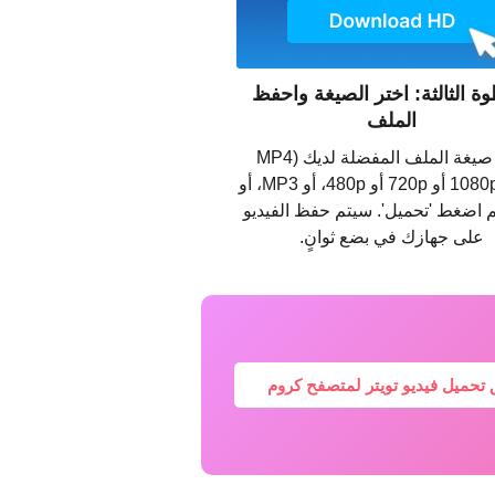
ة الثالثة: اختر الصيغة واحفظ
الملف
اختر صيغة الملف المفضلة لديك (MP4
بجودة 1080p أو 720p أو 480p، أو MP3، أو
) ثم اضغط 'تحميل'. سيتم حفظ الفيديو
على جهازك في بضع ثوانٍ.
حميل فيديو تويتر لمتصفح كروم