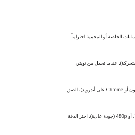
ابات الخاصة أو المحمية احتراماً
 متعددة: MP4 (لحفظ الفيديو)، MP3 (لاستخراج الصوت)، و GIF (الصور المتحركة). عندما تحمل من تويتر،
نعم! برنامج تحميل من تويتر محسّن بالكامل للهواتف الذكية. افتح الموقع على متصفح هاتفك (Safari على آيفون أو Chrome على أندرويد)، الصق
عند تحميل من تويتر باستخدام Savefromx، يمكنك الاختيار بين: 1080p (Full HD - أفضل جودة)، 720p (HD)، أو 480p (جودة عادية). اختر الدقة