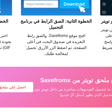
تويتر
الخطوة الثانية: الصق الرابط في برنامج
الخطو
التحميل
 تويتر
تر على
افتح موقع Savefromx، والصق رابط
واسخ
التغريدة في صندوق البحث في أعلى
 شريط
الصفحة، ثم اضغط الزر الأزرق 'تحميل'
GIF
لمعالجة طلبك.
تويتر من Savefromx
احصل على ملحق ت
بنا لتحميل الفيديوهات مباشرة من داخل تويتر دون
تحميل الذي يظهر أسفل كل فيديو!