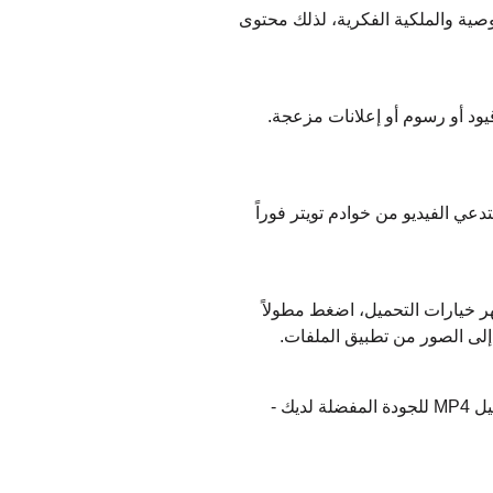
صية والملكية الفكرية، لذلك محتوى
يود أو رسوم أو إعلانات مزعجة.
ي الفيديو من خوادم تويتر فوراً
ط تحميل. عندما تظهر خيارات التحميل، اضغط مطولاً
على Android، افتح Chrome وزر Savefromx.to. الصق رابط التغريدة واضغط تحميل. اضغط على رابط تحميل MP4 للجودة المفضلة لديك -