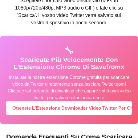
Scegliete il formato video desiderato (MP4 in
1080p/720p/480p, MP3 audio o GIF) e fate clic su
'Scarica'. Il vostro video Twitter verrà salvato sul
vostro dispositivo in pochi secondi.
🔧
Scaricate Più Velocemente Con
L'Estensione Chrome Di Savefromx
Installate la nostra estensione Chrome gratuita per scaricare
video da Twitter direttamente senza lasciare Twitter.com!
Cliccate sul pulsante di download che appare sotto ogni video
Twitter per salvare istantaneamente.
Ottenete L'Estensione Downloader Video Twitter Per Chr
Domande Frequenti Su Come Scaricare