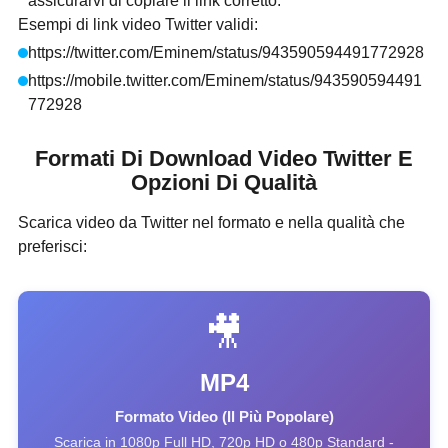
assicurarvi di copiare il link corretto.
Esempi di link video Twitter validi:
https://twitter.com/Eminem/status/943590594491772928
https://mobile.twitter.com/Eminem/status/943590594491
772928
Formati Di Download Video Twitter E
Opzioni Di Qualità
Scarica video da Twitter nel formato e nella qualità che
preferisci:
🎥
MP4
Formato Video (Il Più Popolare)
Scarica in 1080p Full HD, 720p HD o 480p Standard -